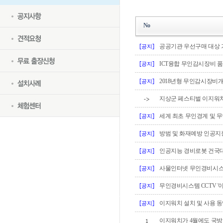
No
[공지]
공공기관 우선구매 대상
[공지]
ICT융합 무인감시장비 
[공지]
2018년형 무인감시장비
지상군 페스티벌 이지워
->
[공지]
세계 최초 무인경계 및 무
[공지]
방범 및 화재예방 인공지
[공지]
인공지능 경비로봇 건국
[공지]
사물인터넷 무인경비시스템
[공지]
무인경비시스템 CCTV '
[공지]
이지워치 설치 및 사용 
이지워치가 4월에도 국방일
1