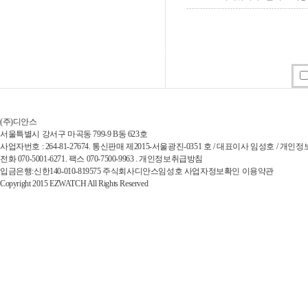
(주)디안스
서울특별시 강서구 마곡동 799-9 B동 623호
사업자번호 : 264-81-27674. 통신판매 제2015-서울광진-0351 호 / 대표이사 임성호 / 개
전화 070-5001-6271. 팩스 070-7500-9963 . 개인정보취급방침
입금은행:신한140-010-819575 주식회사디안스임성호 사업자정보확인 이용약관
Copyright 2015 EZWATCH All Rights Reserved